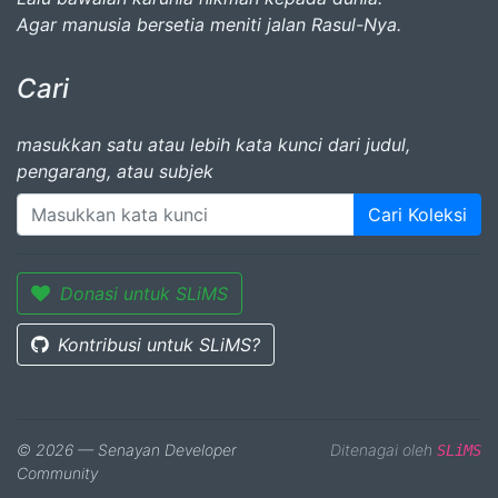
Agar manusia bersetia meniti jalan Rasul-Nya.
Cari
masukkan satu atau lebih kata kunci dari judul,
pengarang, atau subjek
Cari Koleksi
Donasi untuk SLiMS
Kontribusi untuk SLiMS?
© 2026 — Senayan Developer
Ditenagai oleh
SLiMS
Community