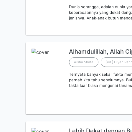
Dunia serangga, adalah dunia yang
keberadaannya yang dekat dengan
jenisnya. Anak-anak butuh meng
Alhamdulillah, Allah 
Aisha Shafa
[ed.] Diyah Rah
Ternyata banyak sekali fakta me
pernah kita tahu sebelumnya. Buk
fakta luar biasa mengenai tanam
Lebih Dekat dengan B