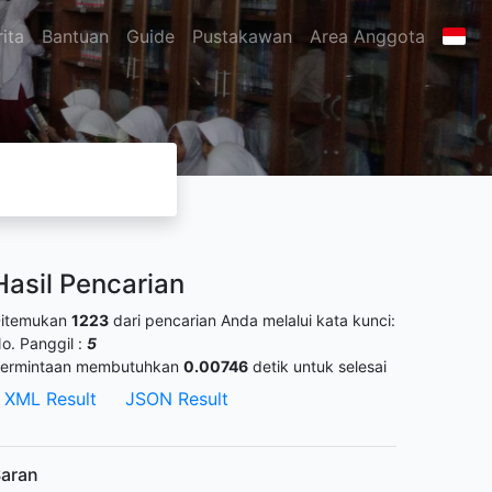
ita
Bantuan
Guide
Pustakawan
Area Anggota
Hasil Pencarian
itemukan
1223
dari pencarian Anda melalui kata kunci:
o. Panggil :
5
ermintaan membutuhkan
0.00746
detik untuk selesai
XML Result
JSON Result
aran