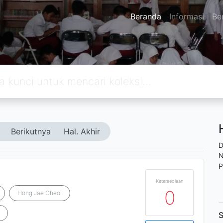
Beranda
Informasi
Ber
Berikutnya
Hal. Akhir
D
N
P
Ketersediaan
0
Hong Jae Cheol
S