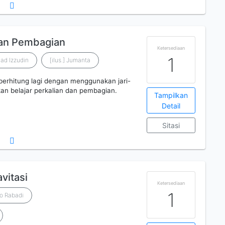
dan Pembagian
Ketersediaan
1
uad Izzudin
[ilus.] Jumanta
 berhitung lagi dengan menggunakan jari-
akan belajar perkalian dan pembagian.
Tampilkan
Detail
Sitasi
vitasi
Ketersediaan
1
io Rabadi