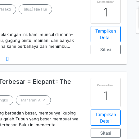
Ketersediaan
1
rasakti
[ilus.] Nie Hui
Tampilkan
Belakangan ini, kami muncul di mana-
Detail
u, gagang pintu, mainan, dan banyak
arena kami berbahaya dan menimbu…
Sitasi
Terbesar = Elepant : The
Ketersediaan
1
ongko
Maharani A. P.
g berbadan besar, mempunyai kuping
Tampilkan
! Itu gajah.Tubuh yang besar membuatnya
Detail
terbesar. Buku ini mencerita…
Sitasi