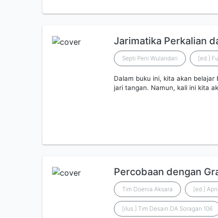
Jarimatika Perkalian 
Septi Peni Wulandari
[ed.] F
Dalam buku ini, kita akan belajar
jari tangan. Namun, kali ini kita 
Percobaan dengan Gra
Tim Doenia Aksara
[ed.] Apr
[ilus.] Tim Desain DA Soragan 106