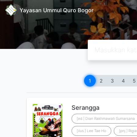
Yayasan Ummul Quro Bogor
1
2
3
4
5
Serangga
[ed.] Dian Rakhmawati Sumarsana
[ilus.] Lee Tae Ho
[pnj.] Rigia