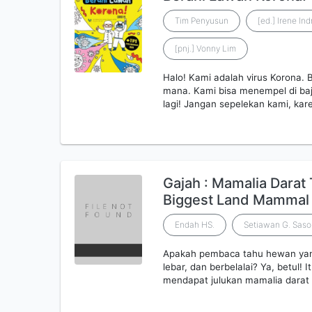
Tim Penyusun
[ed.] Irene Ind
[pnj.] Vonny Lim
Halo! Kami adalah virus Korona. 
mana. Kami bisa menempel di baj
lagi! Jangan sepelekan kami, k
Gajah : Mamalia Darat 
Biggest Land Mammal
Endah HS.
Setiawan G. Sas
Apakah pembaca tahu hewan yan
lebar, dan berbelalai? Ya, betul
mendapat julukan mamalia darat 