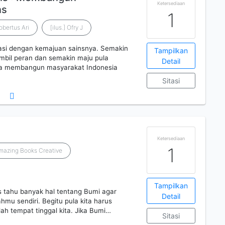
Ketersediaan
ns
1
obertus Ari
[ilus.] Ofry J
asi dengan kemajuan sainsnya. Semakin
Tampilkan
ambil peran dan semakin maju pula
Detail
a membangun masyarakat Indonesia
Sitasi
Ketersediaan
1
 Amazing Books Creative
Tampilkan
 tahu banyak hal tentang Bumi agar
Detail
u sendiri. Begitu pula kita harus
ah tempat tinggal kita. Jika Bumi…
Sitasi