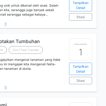
Tampilkan
 unik untuk dikenali oleh anak. Selain
Detail
 kita, serangga juga banyak sekali
enali serangga sebagai kekaya…
Sitasi
Ciptakan Tumbuhan
Ketersediaan
1
ma
[ilus.] Fajar Cipulala
ngejutkan mengenai tanaman yang tidak
u ini mengajak kita mengenali fakta-
Tampilkan
an-tanaman di dunia.
Detail
Sitasi
umi