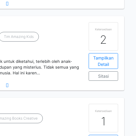
Ketersediaan
2
Tim Amazing Kids
Tampilkan
k untuk diketahui, terlebih oleh anak-
Detail
idupan yang misterius. Tidak semua yang
nusia. Hal ini karen…
Sitasi
Ketersediaan
1
 Amazing Books Creative