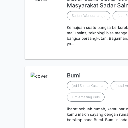
Masyarakat Sadar Sai
Surjani Wonorahardjo
[ed.] R
Kemajuan suatu bangsa berkorel
maju sains, teknologi bisa meng
bangsa bersangkutan. Bagaiman
ya…
Bumi
[ed.] Shinta Kusuma
[ilus.]
Tim Amazing Kids
Ibarat sebuah rumah, kamu harus
kamu makin sayang dengan rumahm
bersikap pada Bumi. Bumi ini adal