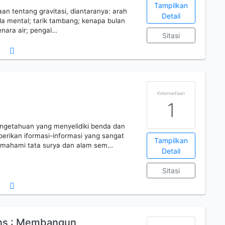
Tampilkan
an tentang gravitasi, diantaranya: arah
Detail
bola mental; tarik tambang; kenapa bulan
enara air; pengal…
Sitasi
Ketersediaan
1
ngetahuan yang menyelidiki benda dan
erikan iformasi-informasi yang sangat
Tampilkan
emahami tata surya dan alam sem…
Detail
Sitasi
ins : Membangun