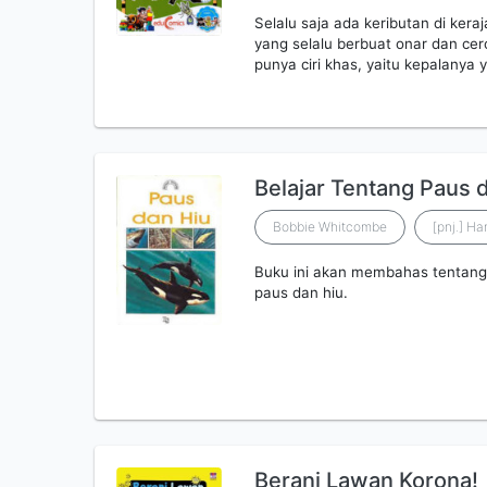
Selalu saja ada keributan di ker
yang selalu berbuat onar dan ce
punya ciri khas, yaitu kepalanya
Belajar Tentang Paus 
Bobbie Whitcombe
[pnj.] Ha
Buku ini akan membahas tentang 
paus dan hiu.
Berani Lawan Korona!