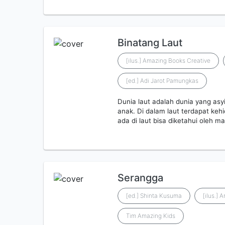
Binatang Laut
[ilus.] Amazing Books Creative
[ed.] Adi Jarot Pamungkas
Dunia laut adalah dunia yang asyi
anak. Di dalam laut terdapat keh
ada di laut bisa diketahui oleh ma
Serangga
[ed.] Shinta Kusuma
[ilus.]
Tim Amazing Kids