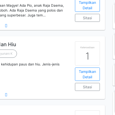
Tampilkan
ajaan Magye! Ada Pio, anak Raja Daema,
Detail
roboh. Ada Raja Daema yang polos dan
 yang superbesar. Juga tem…
Sitasi
dan Hiu
Ketersediaan
1
ryunani K
kehidupan paus dan hiu. Jenis-jenis
Tampilkan
Detail
Sitasi