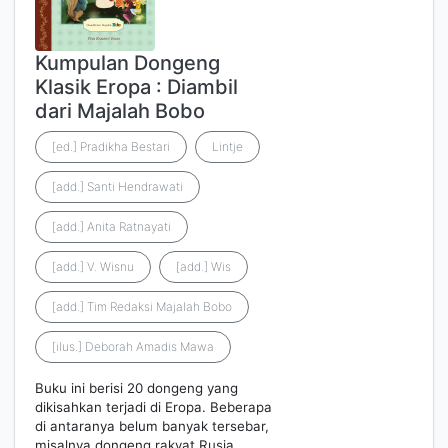
Kumpulan Dongeng
Klasik Eropa : Diambil
dari Majalah Bobo
[ed.] Pradikha Bestari
Lintje
[add.] Santi Hendrawati
[add.] Anita Ratnayati
[add.] V. Wisnu
[add.] Wis
[add.] Tim Redaksi Majalah Bobo
[ilus.] Deborah Amadis Mawa
Buku ini berisi 20 dongeng yang
dikisahkan terjadi di Eropa. Beberapa
di antaranya belum banyak tersebar,
misalnya dongeng rakyat Rusia