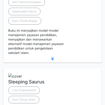
[ed.] Harlis Kurniawan
Syamsuddin Harun
[ilus.] Turida Wijaya
Buku ini menyajikan model-model
manajemen yayasan pendidikan,
menyajikan dan menawarkan
alternatif model manajemen yayasan
pendidikan untuk pengelolaan
sekolah Islam.
Sleeping Saurus
Liza Charlesworth
[ilus.] Doug Jones