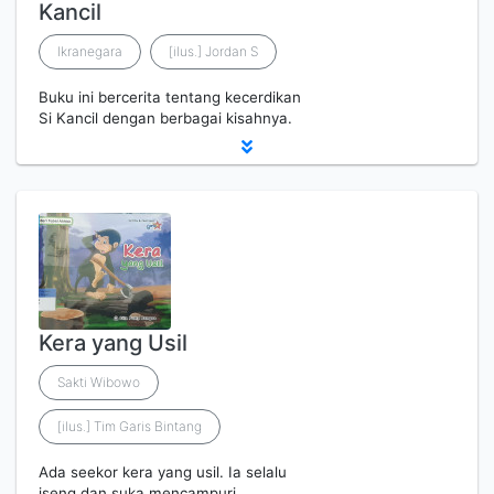
Kancil
Ikranegara
[ilus.] Jordan S
Buku ini bercerita tentang kecerdikan
Si Kancil dengan berbagai kisahnya.
Kera yang Usil
Sakti Wibowo
[ilus.] Tim Garis Bintang
Ada seekor kera yang usil. Ia selalu
iseng dan suka mencampuri