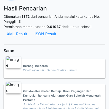
Hasil Pencarian
Ditemukan
1372
dari pencarian Anda melalui kata kunci:
No.
Panggil :
3
Permintaan membutuhkan
0.01037
detik untuk selesai
XML Result
JSON Result
Saran
Berbagi Itu Keren
Wiwit Wijiastuti - Hanna Ghefira - Khairi
Gizi dan Kesehatan Remaja: Buku Pegangan dan
Kumpulan Rencana Ajar untuk Guru Sekolah Menengah
Pertama
Judhiastuty Februhartanty - [add.] Purnawati Hustina
Rachman - [add.] Evi Ermayani - [add.] Heffy Dianawati