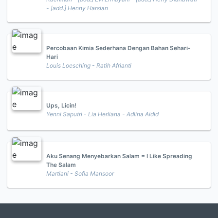
- [add.] Henny Harsian
Percobaan Kimia Sederhana Dengan Bahan Sehari-
Hari
Louis Loesching - Ratih Afrianti
Ups, Licin!
Yenni Saputri - Lia Herliana - Adlina Aidid
Aku Senang Menyebarkan Salam = I Like Spreading
The Salam
Martiani - Sofia Mansoor