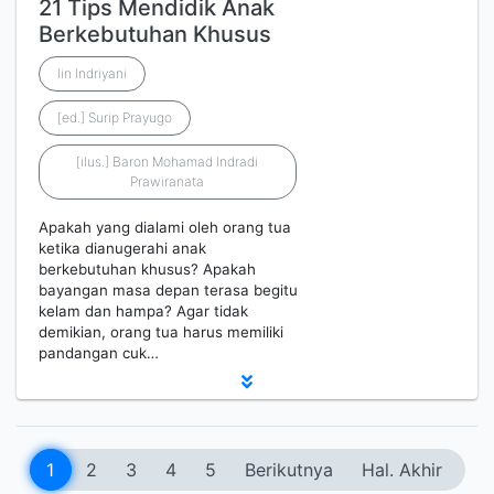
21 Tips Mendidik Anak
Berkebutuhan Khusus
Iin Indriyani
[ed.] Surip Prayugo
[ilus.] Baron Mohamad Indradi
Prawiranata
Apakah yang dialami oleh orang tua
ketika dianugerahi anak
berkebutuhan khusus? Apakah
bayangan masa depan terasa begitu
kelam dan hampa? Agar tidak
demikian, orang tua harus memiliki
pandangan cuk…
1
2
3
4
5
Berikutnya
Hal. Akhir