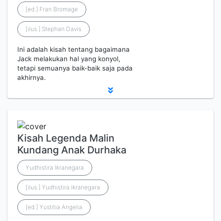
[ed.] Fran Bromage
[ilus.] Stephan Davis
Ini adalah kisah tentang bagaimana
Jack melakukan hal yang konyol,
tetapi semuanya baik-baik saja pada
akhirnya.
Kisah Legenda Malin
Kundang Anak Durhaka
Yudhistira Ikranegara
[ilus.] Yudhistira Ikranegara
[ed.] Yustitia Angelia