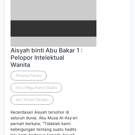
Aisyah binti Abu Bakar 1 :
Pelopor Intelektual
Wanita
Zhaenal Fanani
[ilus.] Regu Kancil Studio
[ed.] Ni\'am Sa\'diah
Kecerdasan Aisyah tersohor di
seluruh dunia. Abu Musa Al-Asy'ari
pernah berkata, "Tidaklah kami
kebingungan tentang suatu hadits