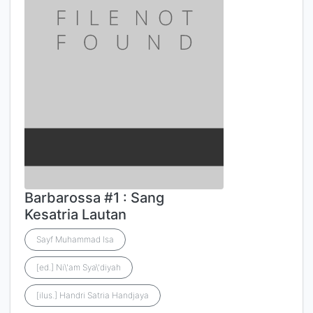
Barbarossa #1 : Sang
Kesatria Lautan
Sayf Muhammad Isa
[ed.] Ni\'am Sya\'diyah
[ilus.] Handri Satria Handjaya