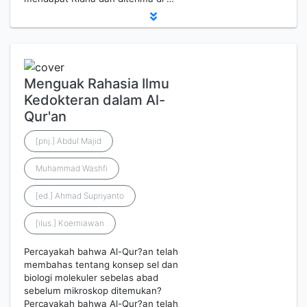
Menguak Rahasia Ilmu
Kedokteran dalam Al-
Qur'an
[pnj.] Abdul Majid
Muhammad Washfi
[ed.] Ahmad Supriyanto
[ilus.] Koerniawan
Percayakah bahwa Al-Qur?an telah
membahas tentang konsep sel dan
biologi molekuler sebelas abad
sebelum mikroskop ditemukan?
Percayakah bahwa Al-Qur?an telah