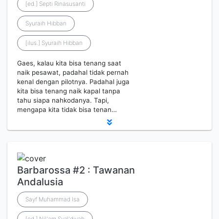
[ed.] Septi Rinasusanti
Syuraih Hibban
[ilus.] Syuraih Hibban
Gaes, kalau kita bisa tenang saat
naik pesawat, padahal tidak pernah
kenal dengan pilotnya. Padahal juga
kita bisa tenang naik kapal tanpa
tahu siapa nahkodanya. Tapi,
mengapa kita tidak bisa tenan…
Barbarossa #2 : Tawanan
Andalusia
Sayf Muhammad Isa
[ed.] Ni\'am Sya\'diyah