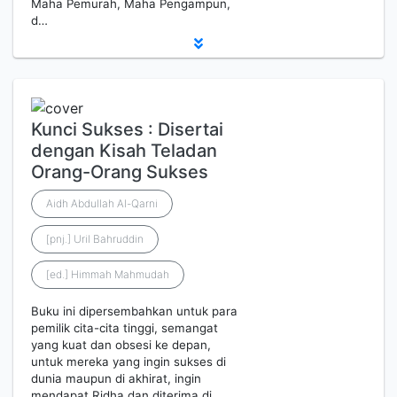
Maha Pemurah, Maha Pengampun,
d…
Kunci Sukses : Disertai
dengan Kisah Teladan
Orang-Orang Sukses
Aidh Abdullah Al-Qarni
[pnj.] Uril Bahruddin
[ed.] Himmah Mahmudah
Buku ini dipersembahkan untuk para
pemilik cita-cita tinggi, semangat
yang kuat dan obsesi ke depan,
untuk mereka yang ingin sukses di
dunia maupun di akhirat, ingin
mendapat Ridha dan diterima di …