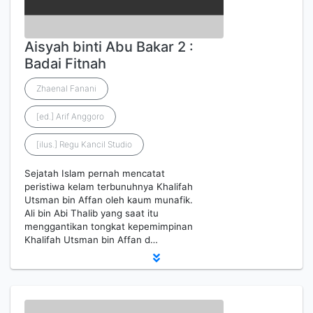
Aisyah binti Abu Bakar 2 :
Badai Fitnah
Zhaenal Fanani
[ed.] Arif Anggoro
[ilus.] Regu Kancil Studio
Sejatah Islam pernah mencatat
peristiwa kelam terbunuhnya Khalifah
Utsman bin Affan oleh kaum munafik.
Ali bin Abi Thalib yang saat itu
menggantikan tongkat kepemimpinan
Khalifah Utsman bin Affan d…