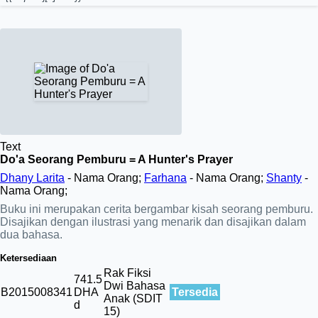
Text
Do'a Seorang Pemburu = A Hunter's Prayer
Dhany Larita
- Nama Orang;
Farhana
- Nama Orang;
Shanty
-
Nama Orang;
Buku ini merupakan cerita bergambar kisah seorang pemburu.
Disajikan dengan ilustrasi yang menarik dan disajikan dalam
dua bahasa.
Ketersediaan
Rak Fiksi
741.5
Dwi Bahasa
B2015008341
DHA
Tersedia
Anak (SDIT
d
15)