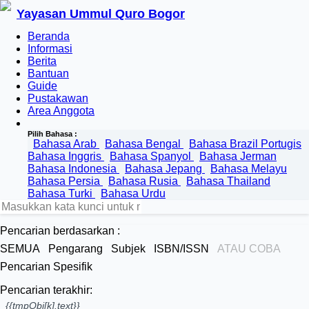
Yayasan Ummul Quro Bogor
Beranda
Informasi
Berita
Bantuan
Guide
Pustakawan
Area Anggota
Pilih Bahasa :
Bahasa Arab
Bahasa Bengal
Bahasa Brazil Portugis
Bahasa Inggris
Bahasa Spanyol
Bahasa Jerman
Bahasa Indonesia
Bahasa Jepang
Bahasa Melayu
Bahasa Persia
Bahasa Rusia
Bahasa Thailand
Bahasa Turki
Bahasa Urdu
Pencarian berdasarkan :
SEMUA
Pengarang
Subjek
ISBN/ISSN
ATAU COBA
Pencarian Spesifik
Pencarian terakhir:
{{tmpObj[k].text}}