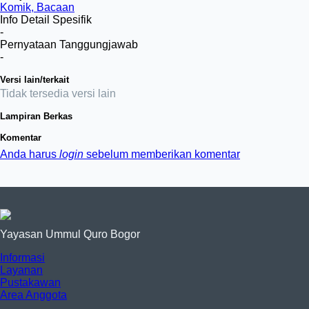
Komik, Bacaan
Info Detail Spesifik
-
Pernyataan Tanggungjawab
-
Versi lain/terkait
Tidak tersedia versi lain
Lampiran Berkas
Komentar
Anda harus
login
sebelum memberikan komentar
Yayasan Ummul Quro Bogor
Informasi
Layanan
Pustakawan
Area Anggota