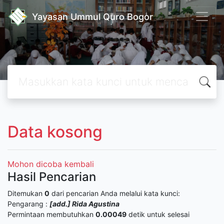
Yayasan Ummul Quro Bogor
Data kosong
Mohon dicoba kembali
Hasil Pencarian
Ditemukan
0
dari pencarian Anda melalui kata kunci:
Pengarang :
[add.] Rida Agustina
Permintaan membutuhkan
0.00049
detik untuk selesai