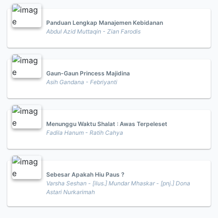
Panduan Lengkap Manajemen Kebidanan
Abdul Azid Muttaqin - Zian Farodis
Gaun-Gaun Princess Majidina
Asih Gandana - Febriyanti
Menunggu Waktu Shalat : Awas Terpeleset
Fadila Hanum - Ratih Cahya
Sebesar Apakah Hiu Paus ?
Varsha Seshan - [ilus.] Mundar Mhaskar - [pnj.] Dona
Astari Nurkarimah