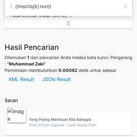
Jum?at, pernikahan, shalat gerhana
{{tmpObj[k].text}}
matahari, dan shalat gerhana bulan.
Pada khotbah shalat Jum?at, …
Hasil Pencarian
Ditemukan
1
dari pencarian Anda melalui kata kunci:
Pengarang
:
"Muhammad Zaki"
Permintaan membutuhkan
0.00062
detik untuk selesai
XML Result
JSON Result
Saran
Yang Paling Membuat Kita Bahagia
Robi Afrizan Saputra - Lasri Maisa Putri