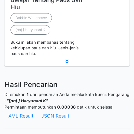
Belajar Tentang Paus dan
Hiu
Bobbie Whitcombe
[pnj.] Haryunani K
Buku ini akan membahas tentang
kehidupan paus dan hiu. Jenis-jenis
paus dan hiu.
Hasil Pencarian
Ditemukan
1
dari pencarian Anda melalui kata kunci:
Pengarang
:
"[pnj.] Haryunani K"
Permintaan membutuhkan
0.00038
detik untuk selesai
XML Result
JSON Result