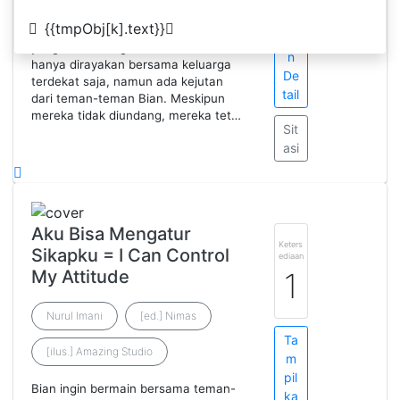
m
pil
{{tmpObj[k].text}}
Bian sedang merayakan ulang tahun
ka
yang ke-7. Ulang tahun tersebut
n
hanya dirayakan bersama keluarga
De
terdekat saja, namun ada kejutan
tail
dari teman-teman Bian. Meskipun
mereka tidak diundang, mereka tet…
Sit
asi
Aku Bisa Mengatur
Keters
Sikapku = I Can Control
ediaan
My Attitude
1
Nurul Imani
[ed.] Nimas
Ta
[ilus.] Amazing Studio
m
pil
Bian ingin bermain bersama teman-
ka