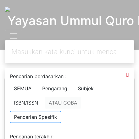
Yayasan Ummul Quro 
Pencarian berdasarkan :
SEMUA
Pengarang
Subjek
Aku Bisa Mengendalikan
Keters
Amarahku = I Can
ISBN/ISSN
ATAU COBA
ediaan
Control My Anger
1
Pencarian Spesifik
Nurul Imani
[ed.] Nimas
Ta
Pencarian terakhir:
[ilus.] Amazing Studio