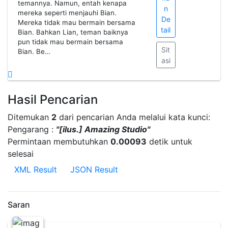
temannya. Namun, entah kenapa
n
mereka seperti menjauhi Bian.
De
Mereka tidak mau bermain bersama
tail
Bian. Bahkan Lian, teman baiknya
pun tidak mau bermain bersama
Sit
Bian. Be…
asi
Hasil Pencarian
Ditemukan
2
dari pencarian Anda melalui kata kunci:
Pengarang :
"[ilus.] Amazing Studio"
Permintaan membutuhkan
0.00093
detik untuk
selesai
XML Result
JSON Result
Saran